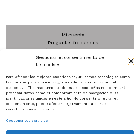
Mi cuenta
Preguntas frecuentes
TÉRMINOS Y CONDICIONES
Gestionar el consentimiento de
POLÍTICA DE PRIVACIDAD
las cookies
POLÍTICA DE COOKIES
AVISO LEGAL
Para ofrecer las mejores experiencias, utilizamos tecnologías como
POLÍTICA DE DEVOLUCIONES
las cookies para almacenar y/o acceder a la información del
dispositivo. El consentimiento de estas tecnologías nos permitirá
Blog
procesar datos como el comportamiento de navegación o las
Tienda
identificaciones únicas en este sitio. No consentir o retirar el
consentimiento, puede afectar negativamente a ciertas
Contacto
características y funciones.
Quiénes somos
Gestionar los servicios