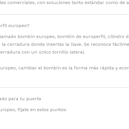
ales comerciales, con soluciones tanto estándar como de a
producto
p
rfil europeo?
llamado bombín europeo, bombín de europerfil, cilindro 
e la cerradura donde insertas la llave. Se reconoce fácilm
cerradura con un único tornillo lateral.
 europeo, cambiar el bombín es la forma más rápida y econ
ado para tu puerta
ropeo, fíjate en estos puntos: