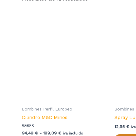
por
popularidad
Bombines Perfil Europeo
Bombines 
Cilindro M&C Minos
Spray Lu
12,95
€
iva
Valorado
Rango
94,49
€
-
199,09
€
iva incluido