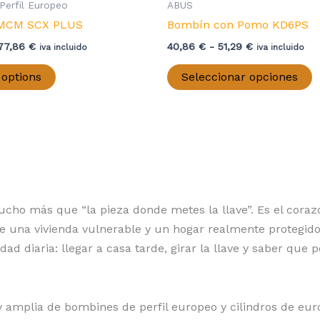
Perfil Europeo
ABUS
MCM SCX PLUS
Bombín con Pomo KD6PS
Rango
Rango
77,86
€
40,86
€
-
51,29
€
iva incluido
iva incluido
de
de
Este
E
precios:
precios:
 options
Seleccionar opciones
producto
p
desde
desde
61,77 €
40,86 €
tiene
t
hasta
hasta
múltiples
m
77,86 €
51,29 €
variantes.
v
Las
L
opciones
o
se
s
ho más que “la pieza donde metes la llave”. Es el corazó
pueden
p
e una vivienda vulnerable y un hogar realmente protegido
elegir
e
idad diaria: llegar a casa tarde, girar la llave y saber que 
en
e
la
l
página
p
mplia de bombines de perfil europeo y cilindros de europ
de
d