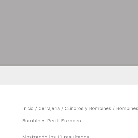
Ir
al
contenido
Inicio
/
Cerrajería
/
Cilindros y Bombines
/ Bombines 
Bombines Perfil Europeo
Ordenado
Mostrando los 12 resultados