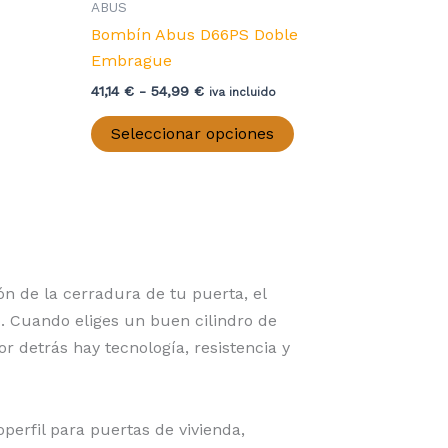
ABUS
Bombín Abus D66PS Doble
Embrague
Rango
41,14
€
-
54,99
€
ste
iva incluido
de
roducto
Este
precios:
Seleccionar opciones
iene
producto
desde
41,14 €
últiples
tiene
hasta
ariantes.
múltiples
54,99 €
as
variantes.
pciones
Las
e
opciones
n de la cerradura de tu puerta, el
ueden
se
. Cuando eliges un buen cilindro de
legir
pueden
por detrás hay tecnología, resistencia y
n
elegir
a
en
ágina
la
erfil para puertas de vivienda,
e
página