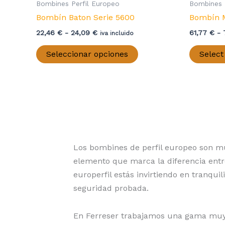
Bombines Perfil Europeo
Bombines 
Bombín Baton Serie 5600
Bombín 
Rango
22,46
€
-
24,09
€
61,77
€
-
iva incluido
de
Este
precios:
Seleccionar opciones
Select
producto
desde
22,46 €
tiene
hasta
múltiples
24,09 €
variantes.
Las
opciones
se
Los bombines de perfil europeo son muc
pueden
elemento que marca la diferencia entr
elegir
europerfil estás invirtiendo en tranquil
en
seguridad probada.
la
página
En Ferreser trabajamos una gama muy a
de