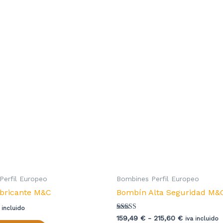
Perfil Europeo
Bombines Perfil Europeo
bricante M&C
Bombín Alta Seguridad M
 incluido
Valorado con
Rango
159,49
€
-
215,60
€
iva incluido