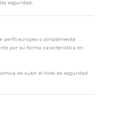
lta seguridad.
roducto
de
producto
de perfil europeo o simplemente
ente por su forma característica en
ómica de subir el nivel de seguridad