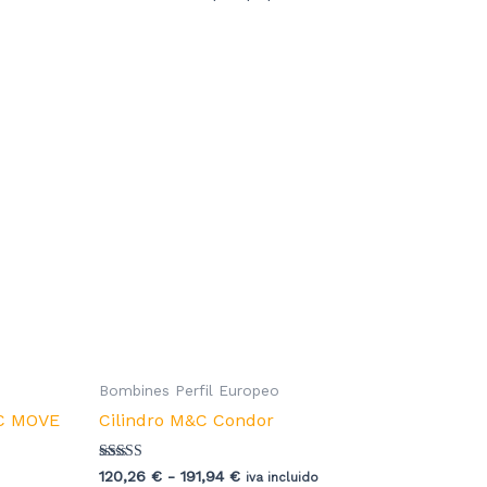
Bombines Perfil Europeo
&C MOVE
Cilindro M&C Condor
Valorado con
Rango
120,26
€
-
191,94
€
iva incluido