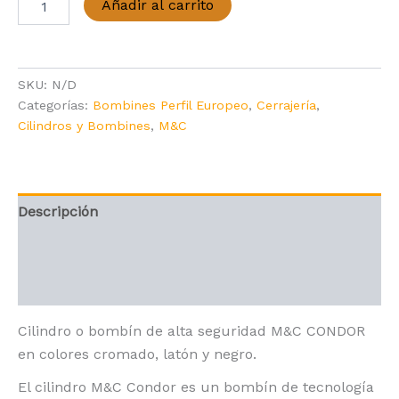
Añadir al carrito
M&C
Condor
cantidad
SKU:
N/D
Categorías:
Bombines Perfil Europeo
,
Cerrajería
,
Cilindros y Bombines
,
M&C
Descripción
Información adicional
Valoraciones (2)
Cilindro o bombín de alta seguridad M&C CONDOR
en colores cromado, latón y negro.
El cilindro M&C Condor es un bombín de tecnología