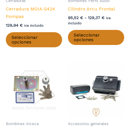
producto
pr
Cerraduras
Bombines Perfil suizo
Cerradura MOIA G424
Cilindro Arcu Frontal
Pompas
Rango
95,52
€
-
129,37
€
iva
de
incluido
129,94
€
iva incluido
precios:
Es
Este
desde
Seleccionar
Seleccionar
pr
95,52 €
opciones
producto
opciones
hasta
ti
tiene
129,37 €
mú
múltiples
va
variantes.
La
Las
op
opciones
se
se
pu
pueden
el
elegir
en
en
la
la
pá
página
Bombines Inceca
Accesorios generales
de