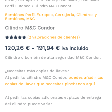
Inicio
/
Cerrajería
/
Cilindros y Bombines
/
Bombines
Perfil Europeo
/ Cilindro M&C Condor
Bombines Perfil Europeo
,
Cerrajería
,
Cilindros y
Bombines
,
M&C
Cilindro M&C Condor
(
2
valoraciones de clientes)
Valorado con
2
Rango
120,26
€
-
191,94
€
5.00
de 5 en
iva incluido
base a
valoraciones
de
Cilindro o bombín de alta seguridad M&C Condor.
de clientes
precios:
¿Necesitas más copias de llaves?
desde
Al pedir tu cilindro M&C Condor,
puedes añadir las
copias de llaves que necesites pinchando aquí.
120,26 €
hasta
Al pedir las copias adicionales el plazo de entrega
del cilindro puede variar.
191,94 €