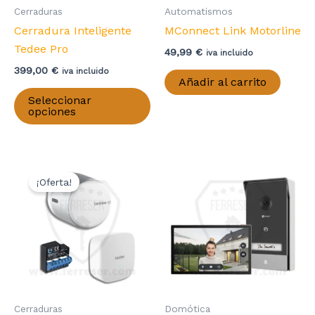
Cerraduras
Automatismos
Cerradura Inteligente
MConnect Link Motorline
Tedee Pro
49,99
€
iva incluido
399,00
€
iva incluido
Añadir al carrito
Este
Seleccionar
producto
opciones
tiene
múltiples
variantes.
Las
¡Oferta!
opciones
se
pueden
elegir
en
la
página
Cerraduras
Domótica