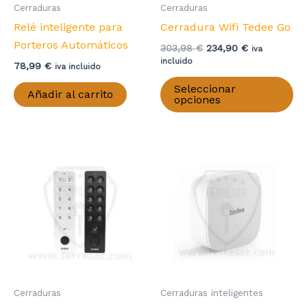
página
Cerraduras
Cerraduras
de
Relé inteligente para
Cerradura Wifi Tedee Go
producto
Porteros Automáticos
El
El
303,98
€
234,90
€
iva
precio
precio
incluido
78,99
€
iva incluido
original
actual
Es
era:
es:
Seleccionar
Añadir al carrito
pr
303,98 €.
234,90 €.
opciones
ti
mú
va
La
op
se
pu
el
en
la
pá
Cerraduras
Cerraduras inteligentes