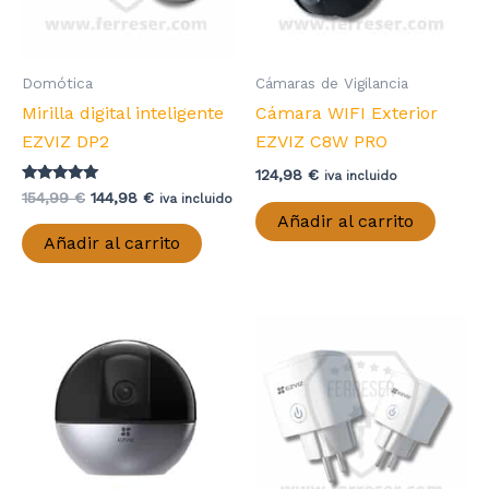
Domótica
Cámaras de Vigilancia
Mirilla digital inteligente
Cámara WIFI Exterior
EZVIZ DP2
EZVIZ C8W PRO
124,98
€
iva incluido
Valorado con
El
El
154,99
€
144,98
€
iva incluido
5.00
precio
precio
Añadir al carrito
de 5
original
actual
Añadir al carrito
era:
es:
154,99 €.
144,98 €.