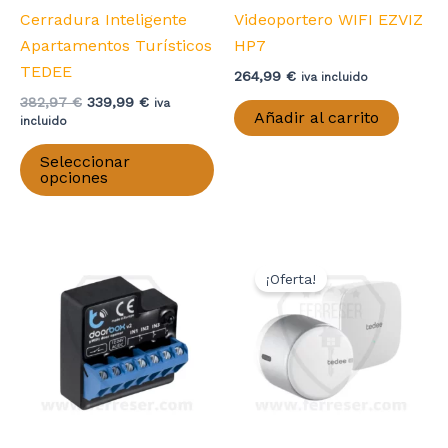
de
Cerradura Inteligente
Videoportero WIFI EZVIZ
producto
Apartamentos Turísticos
HP7
TEDEE
264,99
€
iva incluido
El
El
382,97
€
339,99
€
iva
Añadir al carrito
precio
precio
incluido
original
actual
Este
era:
es:
Seleccionar
producto
382,97 €.
339,99 €.
opciones
tiene
múltiples
variantes.
Las
¡Oferta!
opciones
se
pueden
elegir
en
la