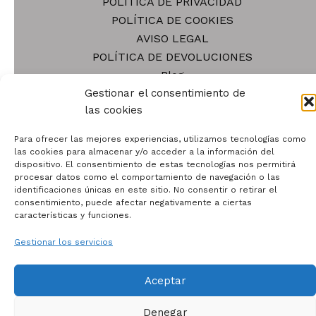
POLÍTICA DE PRIVACIDAD
producto
POLÍTICA DE COOKIES
AVISO LEGAL
POLÍTICA DE DEVOLUCIONES
Blog
Gestionar el consentimiento de
Tienda
las cookies
Contacto
Quiénes somos
Para ofrecer las mejores experiencias, utilizamos tecnologías como
las cookies para almacenar y/o acceder a la información del
dispositivo. El consentimiento de estas tecnologías nos permitirá
procesar datos como el comportamiento de navegación o las
identificaciones únicas en este sitio. No consentir o retirar el
consentimiento, puede afectar negativamente a ciertas
características y funciones.
Todos los derechos © 2026 | Funciona gracias a
Tema
Astra para WordPress
Gestionar los servicios
Aceptar
Denegar