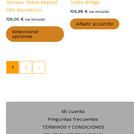
de
Teclado Tedee Keypad
Tedee Bridge
pr
PRO Biométrico
104,98
€
iva incluido
129,00
€
iva incluido
Añadir al carrito
Este
Seleccionar
producto
opciones
tiene
múltiples
variantes.
Las
1
2
→
opciones
se
pueden
elegir
en
Mi cuenta
la
Preguntas frecuentes
página
TÉRMINOS Y CONDICIONES
de