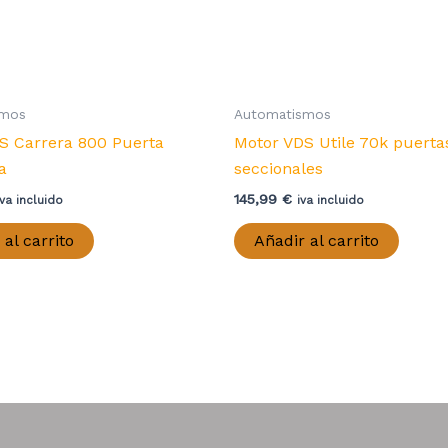
smos
Automatismos
S Carrera 800 Puerta
Motor VDS Utile 70k puerta
a
seccionales
145,99
€
iva incluido
iva incluido
 al carrito
Añadir al carrito