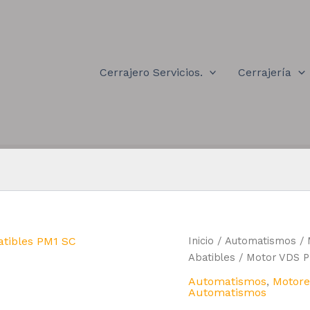
Cerrajero Servicios.
Cerrajería
Inicio
/
Automatismos
/
Abatibles
/ Motor VDS P
Automatismos
,
Motore
Automatismos