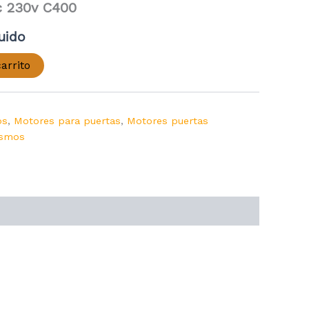
c 230v C400
luido
arrito
os
,
Motores para puertas
,
Motores puertas
ismos