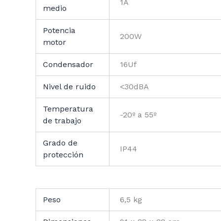
1A
medio
Potencia
200W
motor
Condensador
16Uf
Nivel de ruido
<30dBA
Temperatura
-20º a 55º
de trabajo
Grado de
IP44
protección
Peso
6,5 kg