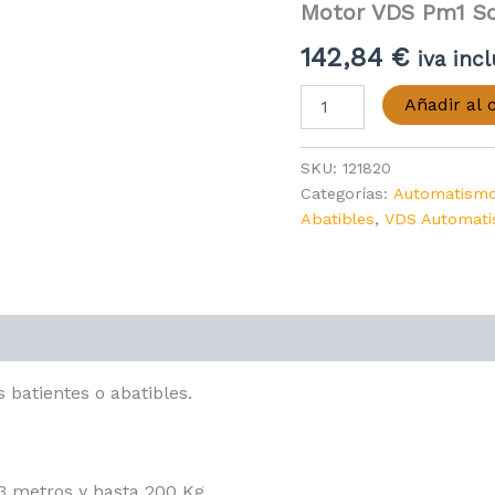
Motor VDS Pm1 S
142,84
€
iva inc
Motor
Añadir al c
VDS
Pm1
Sc
SKU:
121820
230v
Categorías:
Automatism
C400
Abatibles
,
VDS Automat
cantidad
batientes o abatibles.
3 metros y hasta 200 Kg.