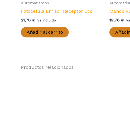
Automatismos
Automati
Fotocelula Emisor Receptor Eco
Mando V
21,78
€
19,76
€
iva incluido
iv
Añadir al carrito
Añadir
Productos relacionados