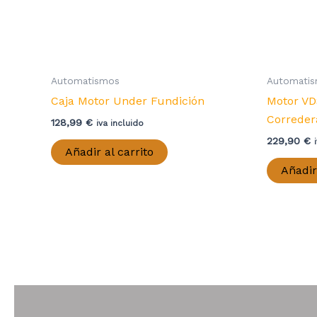
Automatismos
Automati
Caja Motor Under Fundición
Motor VD
Correder
128,99
€
iva incluido
229,90
€
Añadir al carrito
Añadir