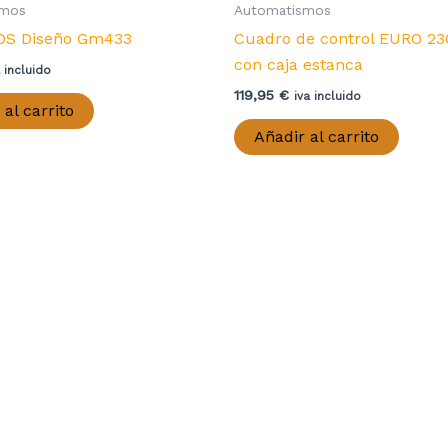
smos
Automatismos
DS Diseño Gm433
Cuadro de control EURO 2
con caja estanca
a incluido
119,95
€
iva incluido
 al carrito
Añadir al carrito