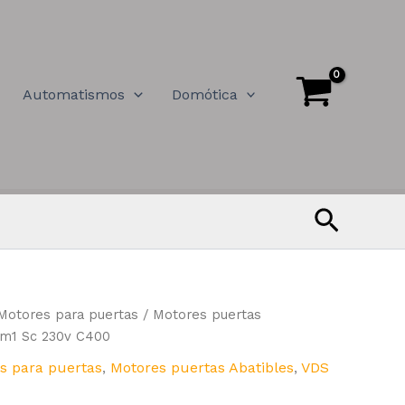
Automatismos
Domótica
Buscar
Motores para puertas
/
Motores puertas
m1 Sc 230v C400
s para puertas
,
Motores puertas Abatibles
,
VDS