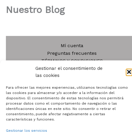
Nuestro Blog
Mi cuenta
Preguntas frecuentes
TÉRMINOS Y CONDICIONES
Gestionar el consentimiento de
POLÍTICA DE PRIVACIDAD
las cookies
POLÍTICA DE COOKIES
AVISO LEGAL
Para ofrecer las mejores experiencias, utilizamos tecnologías como
POLÍTICA DE DEVOLUCIONES
las cookies para almacenar y/o acceder a la información del
dispositivo. El consentimiento de estas tecnologías nos permitirá
Blog
procesar datos como el comportamiento de navegación o las
Tienda
identificaciones únicas en este sitio. No consentir o retirar el
Contacto
consentimiento, puede afectar negativamente a ciertas
características y funciones.
Quiénes somos
Gestionar los servicios