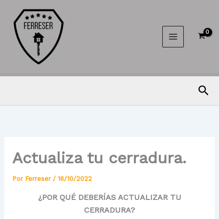
Ir
al
contenido
Bus
Actualiza tu cerradura.
Por
Ferreser
/
16/10/2022
¿POR QUÉ DEBERÍAS ACTUALIZAR TU
CERRADURA?