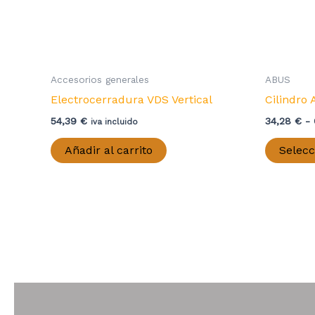
de
producto
Accesorios generales
ABUS
Electrocerradura VDS Vertical
Cilindro
54,39
€
34,28
€
-
iva incluido
Añadir al carrito
Selecc