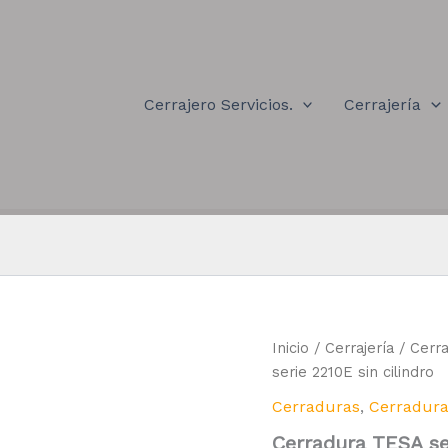
Cerrajero Servicios.
Cerrajería
Inicio
/
Cerrajería
/
Cerr
serie 2210E sin cilindro
Cerraduras
,
Cerradura
Cerradura TESA ser