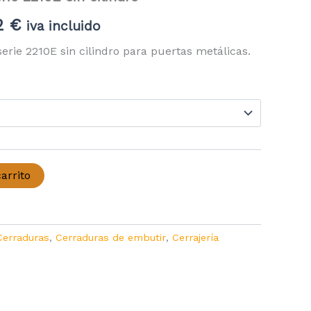
Rango
2
€
iva incluido
de
rie 2210E sin cilindro para puertas metálicas.
precios:
desde
28,29 €
hasta
arrito
30,32 €
Cerraduras
,
Cerraduras de embutir
,
Cerrajería