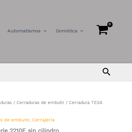
Automatismos
Domótica
Buscar
aduras
/
Cerraduras de embutir
/ Cerradura TESA
s de embutir
,
Cerrajería
ie 2210E sin cilindro