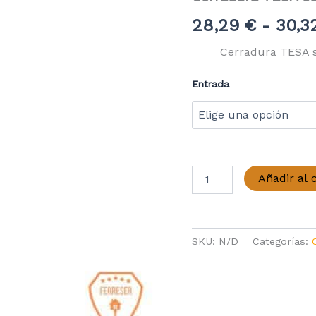
28,29
€
-
30,3
Cerradura TESA se
Entrada
Cerradura
Añadir al c
TESA
serie
2210E
sin
SKU:
N/D
Categorías:
cilindro
cantidad