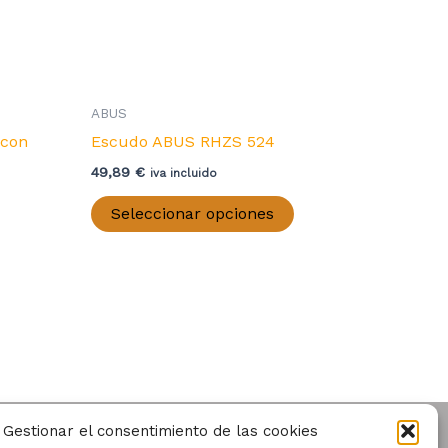
e
roducto
ABUS
con
Escudo ABUS RHZS 524
49,89
€
iva incluido
Este
Seleccionar opciones
producto
tiene
múltiples
variantes.
Las
opciones
se
pueden
Gestionar el consentimiento de las cookies
elegir