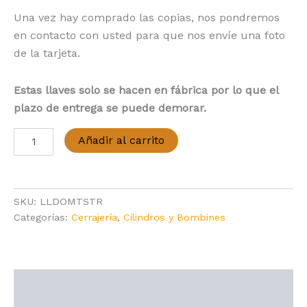
Una vez hay comprado las copias, nos pondremos
en contacto con usted para que nos envíe una foto
de la tarjeta.
Estas llaves solo se hacen en fábrica por lo que el
plazo de entrega se puede demorar.
Copia
Añadir al carrito
llave
DOM
Twinstar
cantidad
SKU:
LLDOMTSTR
Categorías:
Cerrajería
,
Cilindros y Bombines
Descripción