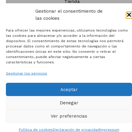
Tienda
Contacto
Gestionar el consentimiento de
Quiénes somos
las cookies
Para ofrecer las mejores experiencias, utilizamos tecnologías como
las cookies para almacenar y/o acceder a la información del
dispositivo. El consentimiento de estas tecnologías nos permitirá
procesar datos como el comportamiento de navegación o las
identificaciones únicas en este sitio. No consentir o retirar el
Todos los derechos © 2026 | Funciona gracias a
Tema
consentimiento, puede afectar negativamente a ciertas
Astra para WordPress
características y funciones.
Gestionar los servicios
Aceptar
Denegar
Ver preferencias
Política de cookies
Declaración de privacidad
Impressum