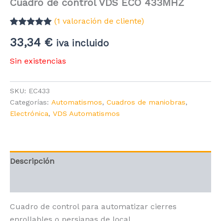
Cuadro de control VDS ECO 433MHZ
(
1
valoración de cliente)
Valorado con
1
33,34
€
5.00
de 5 en
iva incluido
base a
valoración de
Sin existencias
un cliente
SKU:
EC433
Categorías:
Automatismos
,
Cuadros de maniobras
,
Electrónica
,
VDS Automatismos
Descripción
Valoraciones (1)
Cuadro de control para automatizar cierres
enrollables o persianas de local.