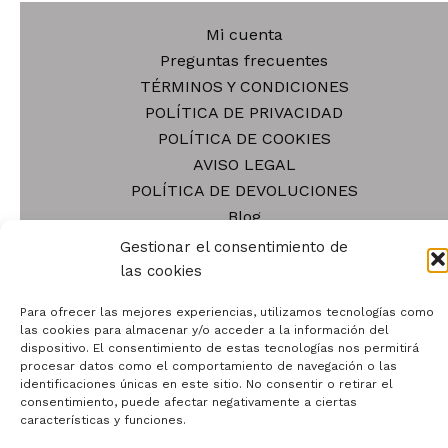
Mi cuenta
Preguntas frecuentes
TÉRMINOS Y CONDICIONES
POLÍTICA DE PRIVACIDAD
POLÍTICA DE COOKIES
AVISO LEGAL
POLÍTICA DE DEVOLUCIONES
Blog
Tienda
Gestionar el consentimiento de
Contacto
las cookies
Quiénes somos
Para ofrecer las mejores experiencias, utilizamos tecnologías como
las cookies para almacenar y/o acceder a la información del
dispositivo. El consentimiento de estas tecnologías nos permitirá
procesar datos como el comportamiento de navegación o las
identificaciones únicas en este sitio. No consentir o retirar el
consentimiento, puede afectar negativamente a ciertas
características y funciones.
Todos los derechos © 2026 | Funciona gracias a
Tema