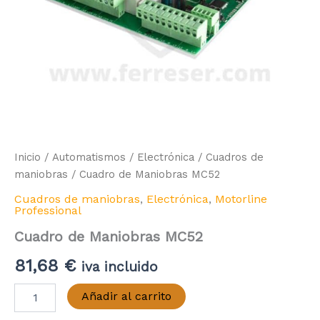
Inicio
/
Automatismos
/
Electrónica
/
Cuadros de
maniobras
/ Cuadro de Maniobras MC52
Cuadros de maniobras
,
Electrónica
,
Motorline
Professional
Cuadro de Maniobras MC52
81,68
€
iva incluido
Cuadro
Añadir al carrito
de
Maniobras