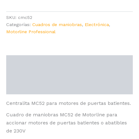
MC52
cantidad
SKU:
cmc52
Categorías:
Cuadros de maniobras
,
Electrónica
,
Motorline Professional
Descripción
Información adicional
Valoraciones (0)
Centralita MC52 para motores de puertas batientes.
Cuadro de maniobras MC52 de Motorline para
accionar motores de puertas batientes o abatibles
de 230V