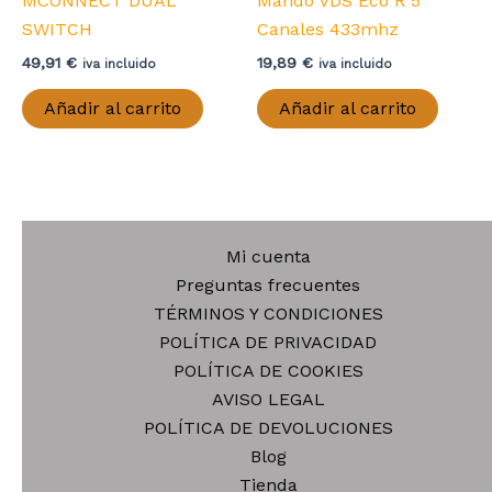
MCONNECT DUAL
Mando VDS Eco R 5
SWITCH
Canales 433mhz
49,91
€
19,89
€
iva incluido
iva incluido
Añadir al carrito
Añadir al carrito
Mi cuenta
Preguntas frecuentes
TÉRMINOS Y CONDICIONES
POLÍTICA DE PRIVACIDAD
POLÍTICA DE COOKIES
AVISO LEGAL
POLÍTICA DE DEVOLUCIONES
Blog
Tienda