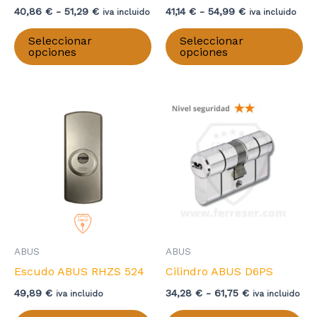
Rango
Rango
40,86
€
-
51,29
€
41,14
€
-
54,99
€
iva incluido
iva incluido
de
de
Este
Es
precios:
precios:
Seleccionar
Seleccionar
producto
pr
desde
desde
opciones
opciones
40,86 €
41,14 €
tiene
ti
hasta
hasta
múltiples
mú
51,29 €
54,99 €
variantes.
va
Las
La
opciones
op
se
se
pueden
pu
elegir
el
en
en
la
la
página
pá
ABUS
ABUS
de
de
Escudo ABUS RHZS 524
Cilindro ABUS D6PS
producto
pr
Rango
49,89
€
34,28
€
-
61,75
€
iva incluido
iva incluido
de
Este
Es