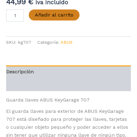
44,99
€
iva incluido
Guarda
Añadir al carrito
Llaves
ABUS
KeyGarage
707
SKU:
kg707
Categoría:
ABUS
cantidad
Descripción
Valoraciones (0)
Guarda llaves ABUS KeyGarage 707
El guarda llaves para exterior de ABUS KeyGarage
707 está diseñado para proteger las llaves, tarjetas
o cualquier objeto pequeño y poder acceder a ellos
sin tener que utilizar ninguna llave de ningún tipo.