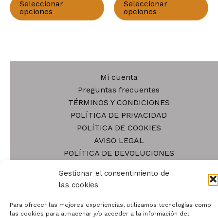
precios:
Seleccionar
Seleccionar
producto
pr
desde
opciones
opciones
34,28 €
tiene
ti
hasta
múltiples
mú
61,75 €
variantes.
va
Las
La
opciones
op
Mi cuenta
se
se
Preguntas frecuentes
pueden
pu
TÉRMINOS Y CONDICIONES
elegir
el
POLÍTICA DE PRIVACIDAD
en
en
POLÍTICA DE COOKIES
la
la
AVISO LEGAL
página
pá
POLÍTICA DE DEVOLUCIONES
de
de
Blog
Gestionar el consentimiento de
producto
pr
Tienda
las cookies
Contacto
Quiénes somos
Para ofrecer las mejores experiencias, utilizamos tecnologías como
las cookies para almacenar y/o acceder a la información del