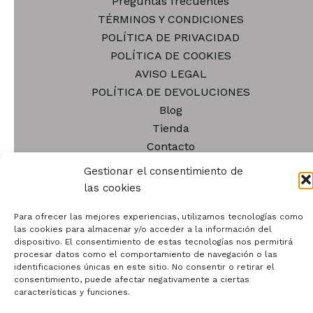
Preguntas frecuentes
pueden
TÉRMINOS Y CONDICIONES
elegir
POLÍTICA DE PRIVACIDAD
en
POLÍTICA DE COOKIES
la
AVISO LEGAL
página
POLÍTICA DE DEVOLUCIONES
de
Blog
producto
Tienda
Contacto
Quiénes somos
Gestionar el consentimiento de
las cookies
Para ofrecer las mejores experiencias, utilizamos tecnologías como
las cookies para almacenar y/o acceder a la información del
dispositivo. El consentimiento de estas tecnologías nos permitirá
Todos los derechos © 2026 | Funciona gracias a
Tema
procesar datos como el comportamiento de navegación o las
identificaciones únicas en este sitio. No consentir o retirar el
Astra para WordPress
consentimiento, puede afectar negativamente a ciertas
características y funciones.