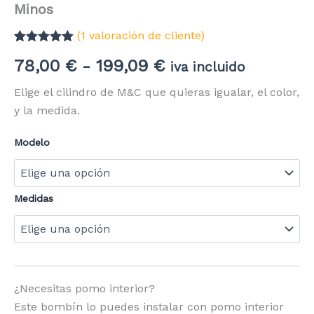
Minos
(
1
valoración de cliente)
Valorado con
1
Rango
78,00
€
-
199,09
€
5.00
de 5 en
iva incluido
base a
valoración de
de
Elige el cilindro de M&C que quieras igualar, el color,
un cliente
y la medida.
precios:
Modelo
desde
78,00 €
hasta
Medidas
199,09 €
¿Necesitas pomo interior?
Este bombín lo puedes instalar con pomo interior