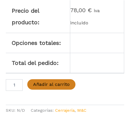
78,00
€
Precio del
iva
producto:
incluido
Opciones totales:
Total del pedido:
Igualamiento
Añadir al carrito
cilindros
M&C
Color
Plus
SKU:
N/D
Categorías:
Cerrajería
,
M&C
y
Minos
cantidad