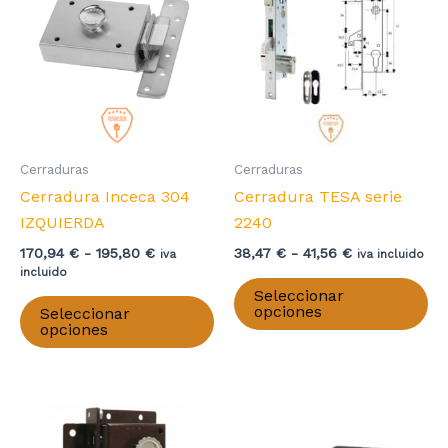
Cerraduras
Cerraduras
Cerradura Inceca 304
Cerradura TESA serie
IZQUIERDA
2240
Rango
Rango
170,94
€
-
195,80
€
38,47
€
-
41,56
€
iva
iva incluido
de
de
incluido
Es
precios:
precios:
Seleccionar
Este
pr
desde
desde
opciones
Seleccionar
producto
170,94 €
38,47 €
opciones
ti
hasta
hasta
tiene
mú
195,80 €
41,56 €
múltiples
va
variantes.
La
Las
op