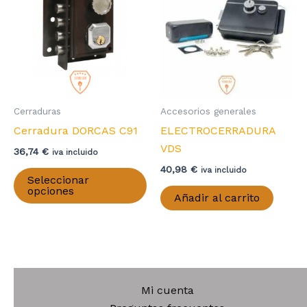
opciones
se
se
pu
pueden
el
elegir
en
en
la
la
pá
página
Cerraduras
Accesorios generales
de
de
Cerradura DORCAS C91
ELECTROCERRADURA
pr
producto
VDS
36,74
€
iva incluido
40,98
€
Este
iva incluido
Seleccionar
producto
opciones
Añadir al carrito
tiene
múltiples
variantes.
Las
opciones
Mi cuenta
se