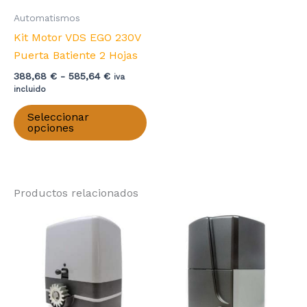
la
pá
página
de
Automatismos
de
pr
Kit Motor VDS EGO 230V
producto
Puerta Batiente 2 Hojas
Rango
388,68
€
-
585,64
€
iva
de
incluido
precios:
Este
desde
Seleccionar
producto
388,68 €
opciones
hasta
tiene
585,64 €
múltiples
variantes.
Productos relacionados
Las
opciones
se
pueden
elegir
en
la