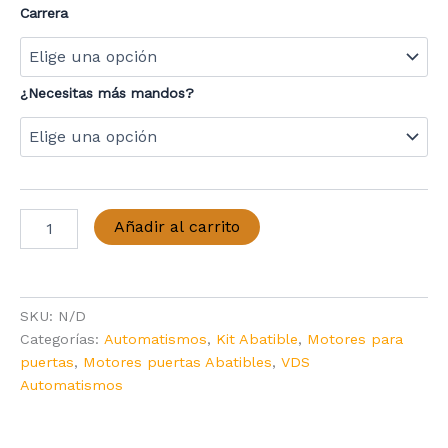
de
Carrera
precios:
desde
¿Necesitas más mandos?
536,84 €
hasta
723,89 €
Kit
Añadir al carrito
Motor
Puerta
Batiente
2
SKU:
N/D
Hojas
VDS
Categorías:
Automatismos
,
Kit Abatible
,
Motores para
PM1
puertas
,
Motores puertas Abatibles
,
VDS
cantidad
Automatismos