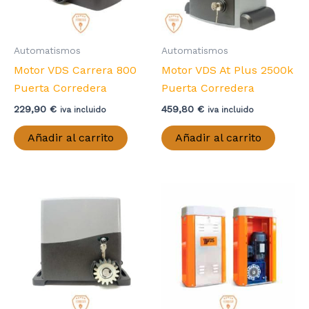
página
de
producto
Automatismos
Automatismos
Motor VDS Carrera 800
Motor VDS At Plus 2500k
Puerta Corredera
Puerta Corredera
229,90
€
459,80
€
iva incluido
iva incluido
Añadir al carrito
Añadir al carrito