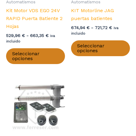
Automatismos
Automatismos
Kit Motor VDS EGO 24V
KIT Motorline JAG
RAPID Puerta Batiente 2
puertas batientes
Hojas
Rango
674,94
€
-
721,72
€
iva
de
incluido
Rango
529,96
€
-
663,35
€
iva
precios:
de
Es
incluido
desde
Seleccionar
precios:
Este
pr
674,94 €
opciones
desde
Seleccionar
hasta
producto
ti
529,96 €
opciones
721,72 €
hasta
tiene
mú
663,35 €
múltiples
va
variantes.
La
Las
op
opciones
se
se
pu
pueden
el
elegir
en
en
la