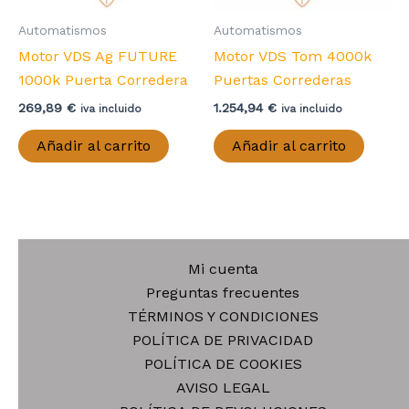
Automatismos
Automatismos
Motor VDS Ag FUTURE
Motor VDS Tom 4000k
1000k Puerta Corredera
Puertas Correderas
269,89
€
1.254,94
€
iva incluido
iva incluido
Añadir al carrito
Añadir al carrito
Mi cuenta
Preguntas frecuentes
TÉRMINOS Y CONDICIONES
POLÍTICA DE PRIVACIDAD
POLÍTICA DE COOKIES
AVISO LEGAL