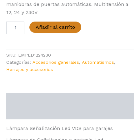
maniobras de puertas automáticas. Multitensión a
12, 24 y 230V
Lámpara
Añadir al carrito
Señalización
Led
VDS
cantidad
SKU:
LMPLD1224230
Categorías:
Accesorios generales
,
Automatismos
,
Herrajes y accesorios
Descripción
Valoraciones (0)
Lámpara Señalización Led VDS para garajes
Lámpara de Señalización o cortesía Led