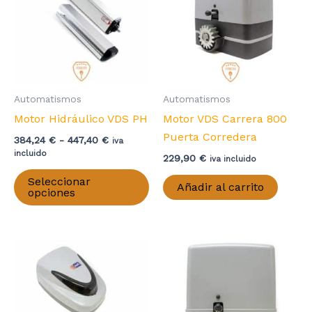
Automatismos
Automatismos
Motor Hidráulico VDS PH
Motor VDS Carrera 800
Puerta Corredera
Rango
384,24
€
-
447,40
€
iva
de
incluido
229,90
€
iva incluido
precios:
Este
desde
Seleccionar
Añadir al carrito
producto
384,24 €
opciones
hasta
tiene
447,40 €
múltiples
variantes.
Las
opciones
se