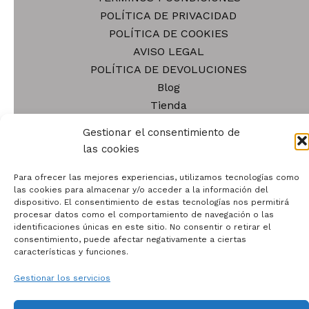
POLÍTICA DE PRIVACIDAD
POLÍTICA DE COOKIES
AVISO LEGAL
POLÍTICA DE DEVOLUCIONES
Blog
Tienda
Contacto
Gestionar el consentimiento de
Quiénes somos
las cookies
Para ofrecer las mejores experiencias, utilizamos tecnologías como
las cookies para almacenar y/o acceder a la información del
dispositivo. El consentimiento de estas tecnologías nos permitirá
procesar datos como el comportamiento de navegación o las
identificaciones únicas en este sitio. No consentir o retirar el
Todos los derechos © 2026 | Funciona gracias a
Tema
consentimiento, puede afectar negativamente a ciertas
Astra para WordPress
características y funciones.
Gestionar los servicios