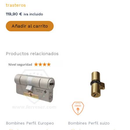
pr
trasteros
119,90
€
iva incluido
Añadir al carrito
Productos relacionados
Bombines Perfil Europeo
Bombines Perfil suizo