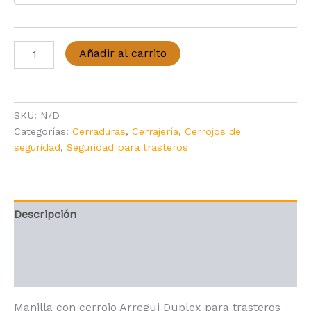
Manilla
Añadir al carrito
Cerrojo
Arregui
Duplex
cantidad
SKU:
N/D
Categorías:
Cerraduras
,
Cerrajería
,
Cerrojos de
seguridad
,
Seguridad para trasteros
Descripción
Información adicional
Valoraciones (0)
Manilla con cerrojo Arregui Duplex para trasteros