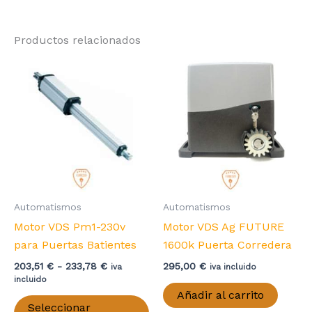
múltiples
variantes.
Productos relacionados
Las
opciones
se
pueden
elegir
en
la
página
de
producto
Automatismos
Automatismos
Motor VDS Pm1-230v
Motor VDS Ag FUTURE
para Puertas Batientes
1600k Puerta Corredera
Rango
203,51
€
-
233,78
€
295,00
€
iva
iva incluido
de
incluido
precios:
Añadir al carrito
Este
desde
Seleccionar