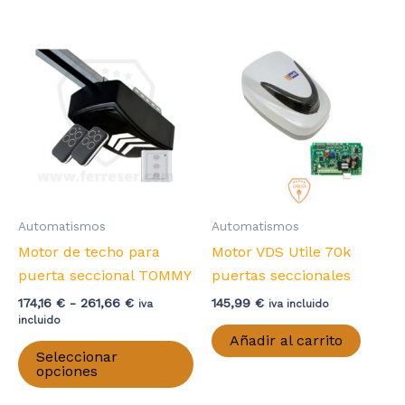
204,89 €
múltiples
variantes.
Las
opciones
se
pueden
elegir
en
la
página
Automatismos
Automatismos
de
Motor de techo para
Motor VDS Utile 70k
producto
puerta seccional TOMMY
puertas seccionales
Rango
174,16
€
-
261,66
€
145,99
€
iva
iva incluido
de
incluido
precios:
Añadir al carrito
Este
desde
Seleccionar
producto
174,16 €
opciones
hasta
tiene
261,66 €