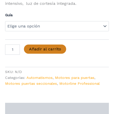
precios:
intensivo, luz de cortesía integrada.
desde
Guía
319,98 €
hasta
437,09 €
Motor
Añadir al carrito
ROSSO
PRO
Motorline
cantidad
SKU:
N/D
Categorías:
Automatismos
,
Motores para puertas
,
Motores puertas seccionales
,
Motorline Professional
Descripción