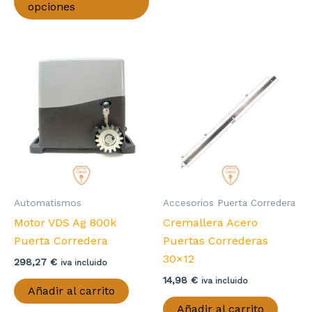
producto
203,51 €
opciones
hasta
tiene
233,78 €
múltiples
variantes.
Las
opciones
se
pueden
elegir
en
la
página
Automatismos
Accesorios Puerta Corredera
de
Motor VDS Ag 800k
Cremallera Acero
producto
Puerta Corredera
Puertas Correderas
30×12
298,27
€
iva incluido
14,98
€
iva incluido
Añadir al carrito
Añadir al carrito