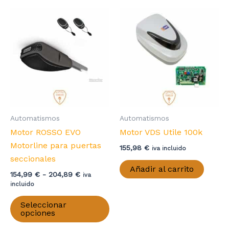
Automatismos
Automatismos
Motor ROSSO EVO
Motor VDS Utile 100k
Motorline para puertas
155,98
€
iva incluido
seccionales
Añadir al carrito
Rango
154,99
€
-
204,89
€
iva
de
incluido
precios:
Este
desde
Seleccionar
producto
154,99 €
opciones
hasta
tiene