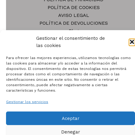
en
POLÍTICA DE COOKIES
la
AVISO LEGAL
pá
POLÍTICA DE DEVOLUCIONES
de
Blog
pr
Gestionar el consentimiento de
Tienda
las cookies
Contacto
Quiénes somos
Para ofrecer las mejores experiencias, utilizamos tecnologías como
las cookies para almacenar y/o acceder a la información del
dispositivo. El consentimiento de estas tecnologías nos permitirá
procesar datos como el comportamiento de navegación o las
identificaciones únicas en este sitio. No consentir o retirar el
consentimiento, puede afectar negativamente a ciertas
características y funciones.
Todos los derechos © 2026 | Funciona gracias a
Tema
Astra para WordPress
Gestionar los servicios
Aceptar
Denegar