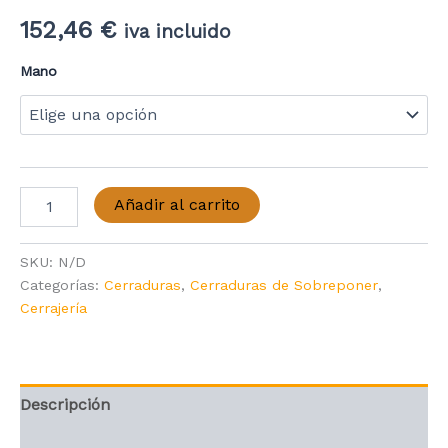
152,46
€
iva incluido
Mano
Mottura
Añadir al carrito
Serie
630
europerfil
SKU:
N/D
cantidad
Categorías:
Cerraduras
,
Cerraduras de Sobreponer
,
Cerrajería
Descripción
Información adicional