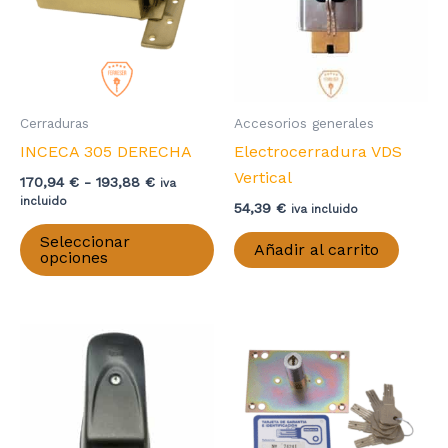
en
la
página
de
producto
Cerraduras
Accesorios generales
INCECA 305 DERECHA
Electrocerradura VDS
Vertical
Rango
170,94
€
-
193,88
€
iva
de
incluido
54,39
€
iva incluido
precios:
Este
desde
Seleccionar
Añadir al carrito
producto
170,94 €
opciones
hasta
tiene
193,88 €
múltiples
variantes.
Las
opciones
se
pueden