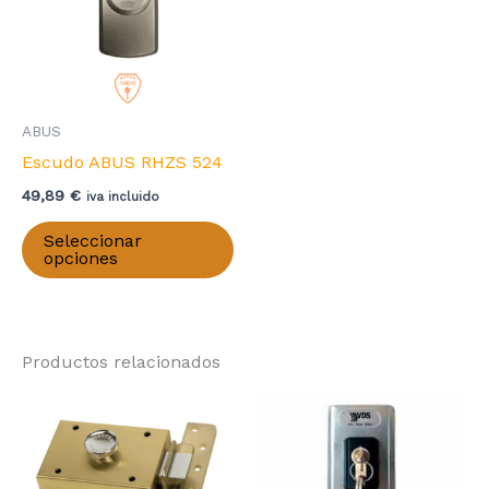
ABUS
Escudo ABUS RHZS 524
49,89
€
iva incluido
Este
Seleccionar
producto
opciones
tiene
múltiples
variantes.
Productos relacionados
Las
opciones
se
pueden
elegir