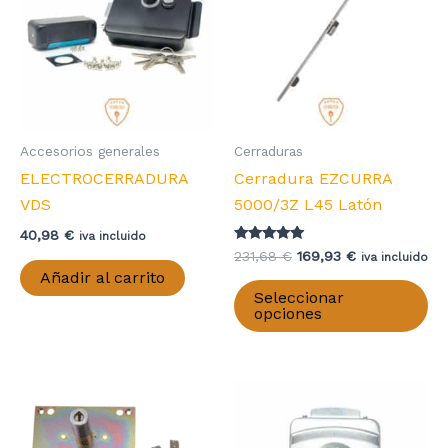
Accesorios generales
Cerraduras
ELECTROCERRADURA
Cerradura EZCURRA
VDS
5000/3Z L45 Latón
40,98
€
iva incluido
Valorado con
El
El
231,68
€
169,93
€
iva incluido
5.00
precio
precio
Añadir al carrito
de 5
Es
original
actual
Seleccionar
pr
era:
es:
opciones
231,68 €.
169,93 €.
ti
mú
va
La
op