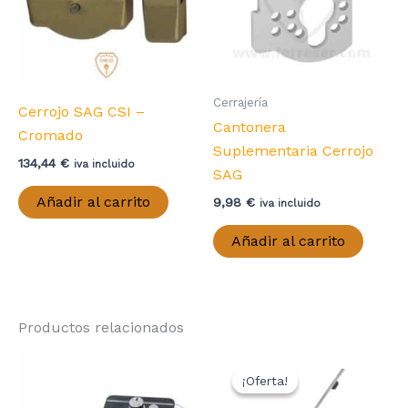
Cerrajería
Cerrojo SAG CSI –
Cantonera
Cromado
Suplementaria Cerrojo
134,44
€
iva incluido
SAG
Añadir al carrito
9,98
€
iva incluido
Añadir al carrito
Productos relacionados
¡Oferta!
¡Oferta!