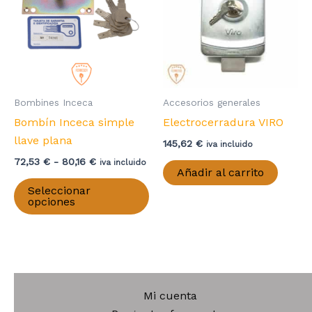
se
pu
el
en
la
pá
Bombines Inceca
Accesorios generales
de
Bombín Inceca simple
Electrocerradura VIRO
pr
llave plana
145,62
€
iva incluido
Rango
72,53
€
-
80,16
€
iva incluido
Añadir al carrito
de
Este
precios:
Seleccionar
producto
desde
opciones
72,53 €
tiene
hasta
múltiples
80,16 €
variantes.
Las
opciones
Mi cuenta
se