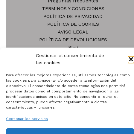
Preguntas frecuentes
pueden
TÉRMINOS Y CONDICIONES
elegir
POLÍTICA DE PRIVACIDAD
en
POLÍTICA DE COOKIES
la
AVISO LEGAL
página
POLÍTICA DE DEVOLUCIONES
de
Blog
producto
Tienda
Gestionar el consentimiento de
las cookies
Contacto
Quiénes somos
Para ofrecer las mejores experiencias, utilizamos tecnologías como
las cookies para almacenar y/o acceder a la información del
dispositivo. El consentimiento de estas tecnologías nos permitirá
procesar datos como el comportamiento de navegación o las
identificaciones únicas en este sitio. No consentir o retirar el
consentimiento, puede afectar negativamente a ciertas
características y funciones.
Todos los derechos © 2026 | Funciona gracias a
Tema
Astra para WordPress
Gestionar los servicios