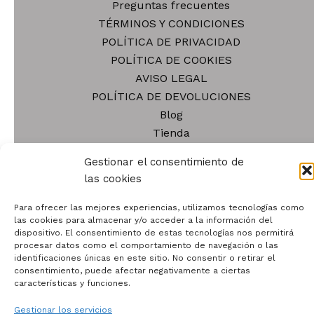
Preguntas frecuentes
pu
TÉRMINOS Y CONDICIONES
el
POLÍTICA DE PRIVACIDAD
en
POLÍTICA DE COOKIES
la
AVISO LEGAL
pá
POLÍTICA DE DEVOLUCIONES
de
Blog
pr
Tienda
Contacto
Gestionar el consentimiento de
Quiénes somos
las cookies
Para ofrecer las mejores experiencias, utilizamos tecnologías como
las cookies para almacenar y/o acceder a la información del
dispositivo. El consentimiento de estas tecnologías nos permitirá
procesar datos como el comportamiento de navegación o las
Todos los derechos © 2026 | Funciona gracias a
identificaciones únicas en este sitio. No consentir o retirar el
Tema
consentimiento, puede afectar negativamente a ciertas
Astra para WordPress
características y funciones.
Gestionar los servicios