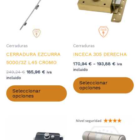
elegir
en
la
página
de
producto
Cerraduras
Cerraduras
CERRADURA EZCURRA
INCECA 305 DERECHA
5000/3Z L45 CROMO
Rango
170,94
€
-
193,88
€
iva
de
incluido
El
El
249,24
€
185,96
€
iva
precios:
precio
precio
Es
incluido
desde
Seleccionar
original
actual
Este
pr
170,94 €
opciones
era:
es:
Seleccionar
hasta
producto
ti
249,24 €.
185,96 €.
opciones
193,88 €
tiene
mú
múltiples
va
variantes.
La
Las
op
opciones
se