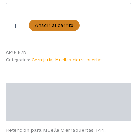
Retención
Añadir al carrito
Muelle
Cierrapuertas
T44
cantidad
SKU:
N/D
Categorías:
Cerrajería
,
Muelles cierra puertas
Descripción
Información adicional
Valoraciones (0)
Retención para Muelle Cierrapuertas T44.