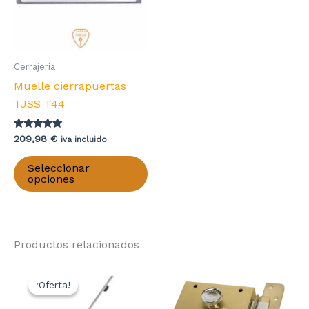
Cerrajería
Muelle cierrapuertas
TJSS T44
Valorado con
209,98
€
iva incluido
5.00
de 5
Este
Seleccionar
producto
opciones
tiene
múltiples
variantes.
Productos relacionados
Las
opciones
se
¡Oferta!
¡Oferta!
pueden