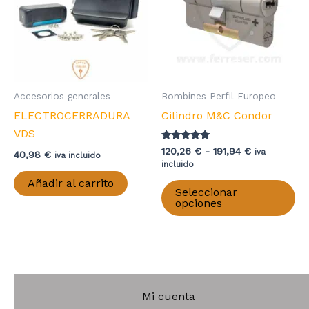
se
pu
pueden
el
elegir
en
en
la
la
pá
página
de
Accesorios generales
Bombines Perfil Europeo
de
pr
ELECTROCERRADURA
Cilindro M&C Condor
producto
VDS
Valorado con
Rango
120,26
€
-
191,94
€
iva
40,98
€
iva incluido
5.00
de
incluido
de 5
precios:
Es
Añadir al carrito
desde
Seleccionar
pr
120,26 €
opciones
hasta
ti
191,94 €
mú
va
La
op
Mi cuenta
se