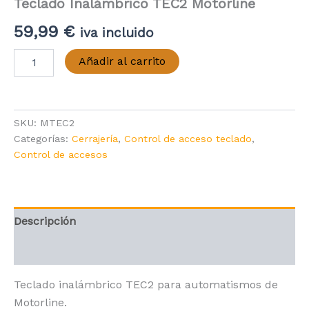
Teclado Inalámbrico TEC2 Motorline
59,99
€
iva incluido
Teclado
Añadir al carrito
Inalámbrico
TEC2
Motorline
cantidad
SKU:
MTEC2
Categorías:
Cerrajería
,
Control de acceso teclado
,
Control de accesos
Descripción
Valoraciones (0)
Teclado inalámbrico TEC2 para automatismos de
Motorline.