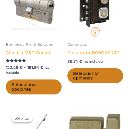
Bombines Perfil Europeo
Cerraduras
Cilindro M&C Condor
Cerradura DORCAS C91
36,74
€
iva incluido
Valorado con
Rango
120,26
€
-
191,94
€
iva
Es
5.00
de
Seleccionar
incluido
de 5
pr
precios:
opciones
Este
desde
ti
Seleccionar
producto
120,26 €
opciones
mú
hasta
tiene
191,94 €
va
múltiples
La
variantes.
op
Las
¡Oferta!
¡Oferta!
se
opciones