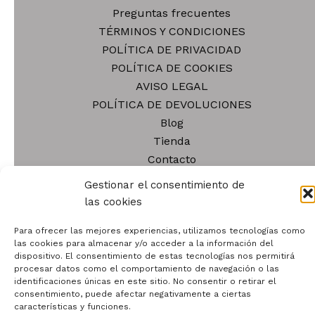
pu
se
Preguntas frecuentes
el
pueden
TÉRMINOS Y CONDICIONES
en
elegir
POLÍTICA DE PRIVACIDAD
la
en
POLÍTICA DE COOKIES
pá
la
AVISO LEGAL
de
página
POLÍTICA DE DEVOLUCIONES
pr
de
Blog
producto
Tienda
Contacto
Quiénes somos
Gestionar el consentimiento de
las cookies
Para ofrecer las mejores experiencias, utilizamos tecnologías como
las cookies para almacenar y/o acceder a la información del
dispositivo. El consentimiento de estas tecnologías nos permitirá
Todos los derechos © 2026 | Funciona gracias a
Tema
procesar datos como el comportamiento de navegación o las
identificaciones únicas en este sitio. No consentir o retirar el
Astra para WordPress
consentimiento, puede afectar negativamente a ciertas
características y funciones.