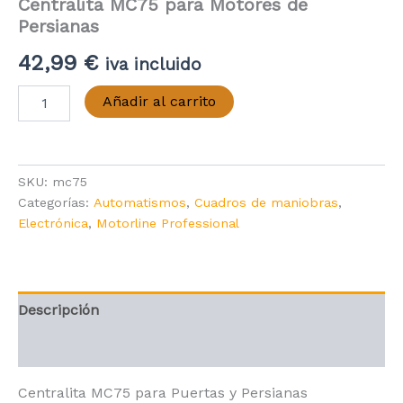
Centralita MC75 para Motores de
Persianas
42,99
€
iva incluido
Centralita
Añadir al carrito
MC75
para
Motores
de
SKU:
mc75
Persianas
cantidad
Categorías:
Automatismos
,
Cuadros de maniobras
,
Electrónica
,
Motorline Professional
Descripción
Valoraciones (0)
Centralita MC75 para Puertas y Persianas