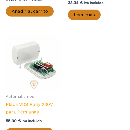
Valorado con
33,34
€
iva incluido
5.00
de 5
Añadir al carrito
Leer más
Automatismos
Placa VDS Rolly 230V
para Persianas
55,30
€
iva incluido