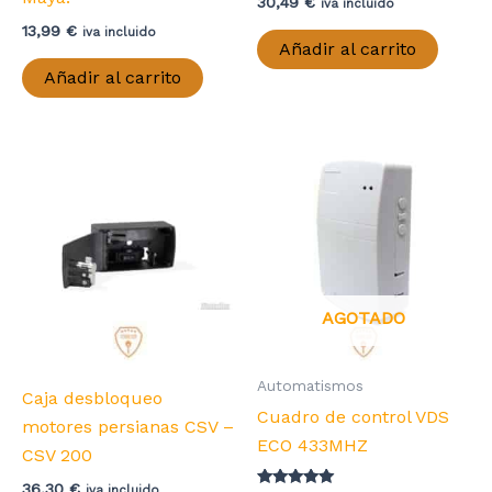
30,49
€
iva incluido
13,99
€
iva incluido
Añadir al carrito
Añadir al carrito
AGOTADO
Automatismos
Caja desbloqueo
Cuadro de control VDS
motores persianas CSV –
ECO 433MHZ
CSV 200
36,30
€
iva incluido