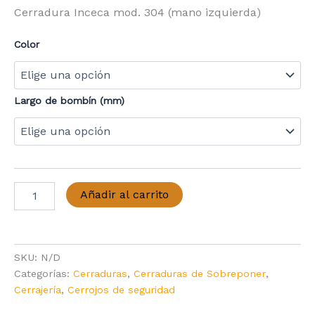
de
Cerradura Inceca mod. 304 (mano izquierda)
precios:
Color
desde
170,94 €
Largo de bombín (mm)
hasta
195,80 €
Cerradura
Añadir al carrito
Inceca
304
IZQUIERDA
cantidad
SKU:
N/D
Categorías:
Cerraduras
,
Cerraduras de Sobreponer
,
Cerrajería
,
Cerrojos de seguridad