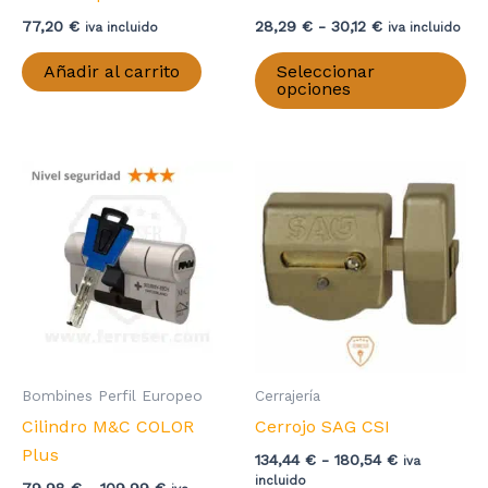
Rango
77,20
€
28,29
€
-
30,12
€
iva incluido
iva incluido
de
Es
precios:
Añadir al carrito
Seleccionar
pr
desde
opciones
28,29 €
ti
hasta
mú
30,12 €
va
La
op
se
pu
el
en
la
pá
Bombines Perfil Europeo
Cerrajería
de
Cilindro M&C COLOR
Cerrojo SAG CSI
pr
Plus
Rango
134,44
€
-
180,54
€
iva
de
incluido
Rango
79,98
€
-
109,99
€