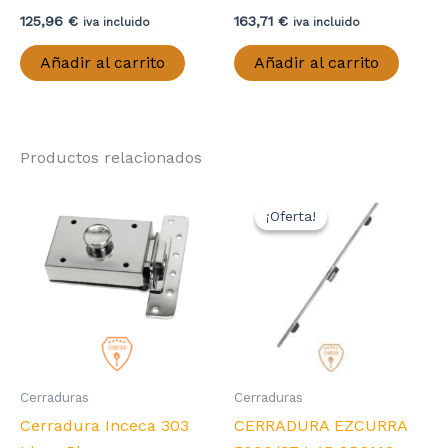
125,96
€
163,71
€
iva incluido
iva incluido
Añadir al carrito
Añadir al carrito
Productos relacionados
¡Oferta!
¡Oferta!
Cerraduras
Cerraduras
Cerradura Inceca 303
CERRADURA EZCURRA