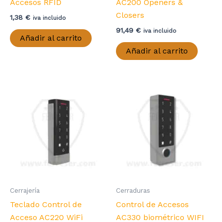
Accesos RFID
AC200 Openers &
Closers
1,38
€
iva incluido
91,49
€
iva incluido
Añadir al carrito
Añadir al carrito
Cerrajería
Cerraduras
Teclado Control de
Control de Accesos
Acceso AC220 WiFi
AC330 biométrico WIFI