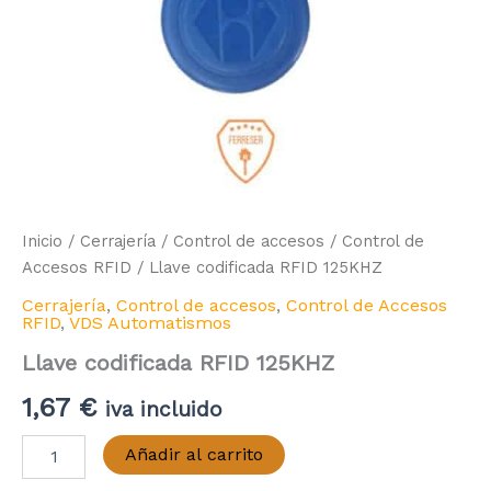
Inicio
/
Cerrajería
/
Control de accesos
/
Control de
Accesos RFID
/ Llave codificada RFID 125KHZ
Cerrajería
,
Control de accesos
,
Control de Accesos
RFID
,
VDS Automatismos
Llave codificada RFID 125KHZ
1,67
€
iva incluido
Llave
Añadir al carrito
codificada
RFID