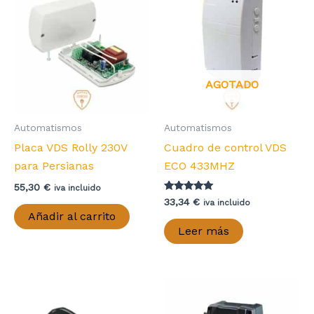
AGOTADO
Automatismos
Automatismos
Placa VDS Rolly 230V
Cuadro de control VDS
para Persianas
ECO 433MHZ
55,30
€
iva incluido
Valorado con
33,34
€
iva incluido
5.00
Añadir al carrito
de 5
Leer más