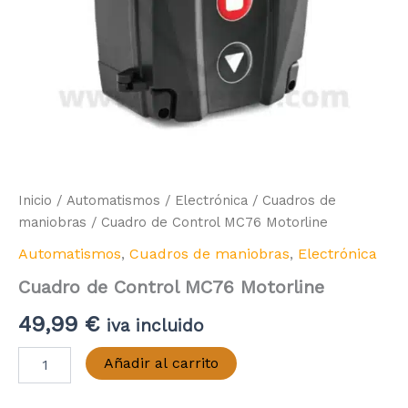
Inicio
/
Automatismos
/
Electrónica
/
Cuadros de
maniobras
/ Cuadro de Control MC76 Motorline
Automatismos
,
Cuadros de maniobras
,
Electrónica
Cuadro de Control MC76 Motorline
49,99
€
iva incluido
Cuadro
Añadir al carrito
de
Control