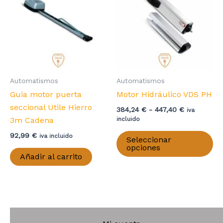
Automatismos
Automatismos
Guia motor puerta
Motor Hidráulico VDS PH
seccional Utile Hierro
Rango
384,24
€
-
447,40
€
iva
de
3m Cadena
incluido
precios:
Es
92,99
€
desde
iva incluido
Seleccionar
pr
384,24 €
opciones
hasta
Añadir al carrito
ti
447,40 €
mú
va
La
op