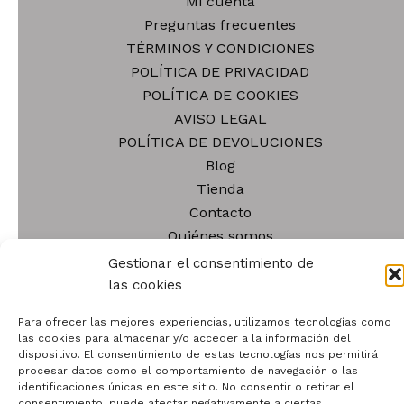
se
Mi cuenta
pu
Preguntas frecuentes
el
TÉRMINOS Y CONDICIONES
en
POLÍTICA DE PRIVACIDAD
la
POLÍTICA DE COOKIES
pá
AVISO LEGAL
de
POLÍTICA DE DEVOLUCIONES
pr
Blog
Tienda
Contacto
Quiénes somos
Gestionar el consentimiento de
las cookies
Para ofrecer las mejores experiencias, utilizamos tecnologías como
las cookies para almacenar y/o acceder a la información del
Todos los derechos © 2026 | Funciona gracias a
Tema
dispositivo. El consentimiento de estas tecnologías nos permitirá
procesar datos como el comportamiento de navegación o las
Astra para WordPress
identificaciones únicas en este sitio. No consentir o retirar el
consentimiento, puede afectar negativamente a ciertas