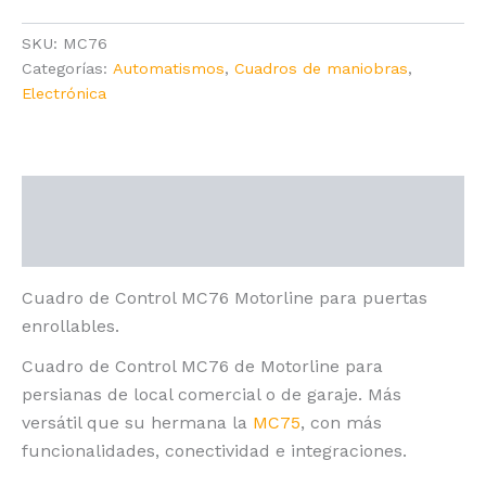
MC76
Motorline
SKU:
MC76
cantidad
Categorías:
Automatismos
,
Cuadros de maniobras
,
Electrónica
Descripción
Valoraciones (0)
Cuadro de Control MC76 Motorline para puertas
enrollables.
Cuadro de Control MC76 de Motorline para
persianas de local comercial o de garaje. Más
versátil que su hermana la
MC75
, con más
funcionalidades, conectividad e integraciones.